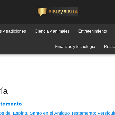
 y tradiciones
Ciencia y animales
Entretenimiento
Finanzas y tecnología
Relac
ría
stamento
os del Espíritu Santo en el Antiguo Testamento: Versícu