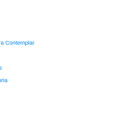
ara Contemplar
s
oria