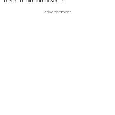
a Yah" o "alabad al Señor".
Advertisement