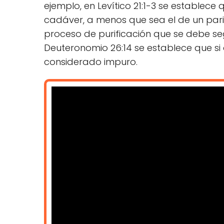
ejemplo, en Levítico 21:1-3 se establec
cadáver, a menos que sea el de un parie
proceso de purificación que se debe se
Deuteronomio 26:14 se establece que si 
considerado impuro.