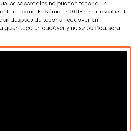
e que los sacerdotes no pueden tocar a un
nte cercano. En Números 19:11-16 se describe el
guir después de tocar un cadáver. En
alguien toca un cadáver y no se purifica, será