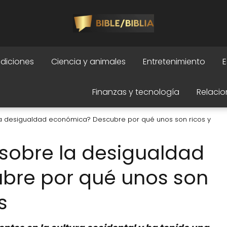
adiciones
Ciencia y animales
Entretenimiento
E
Finanzas y tecnología
Relacio
 la desigualdad económica? Descubre por qué unos son ricos y
a sobre la desigualdad
bre por qué unos son
s