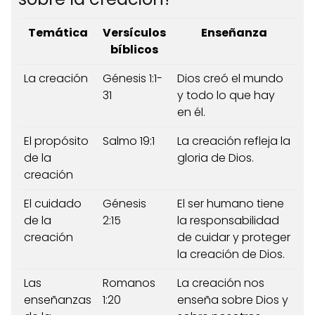
Temática
Versículos
Enseñanza
bíblicos
La creación
Génesis 1:1-
Dios creó el mundo
31
y todo lo que hay
en él.
El propósito
Salmo 19:1
La creación refleja la
de la
gloria de Dios.
creación
El cuidado
Génesis
El ser humano tiene
de la
2:15
la responsabilidad
creación
de cuidar y proteger
la creación de Dios.
Las
Romanos
La creación nos
enseñanzas
1:20
enseña sobre Dios y