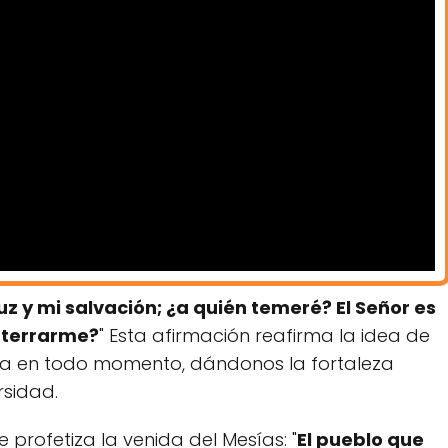
luz y mi salvación; ¿a quién temeré? El Señor es
 aterrarme?
" Esta afirmación reafirma la idea de
uía en todo momento, dándonos la fortaleza
rsidad.
 profetiza la venida del Mesías: "
El pueblo que