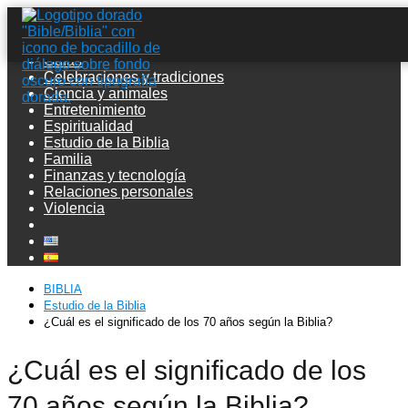
Guías
Celebraciones y tradiciones
Ciencia y animales
Entretenimiento
Espiritualidad
Estudio de la Biblia
Familia
Finanzas y tecnología
Relaciones personales
Violencia
BIBLIA
Estudio de la Biblia
¿Cuál es el significado de los 70 años según la Biblia?
¿Cuál es el significado de los
70 años según la Biblia?