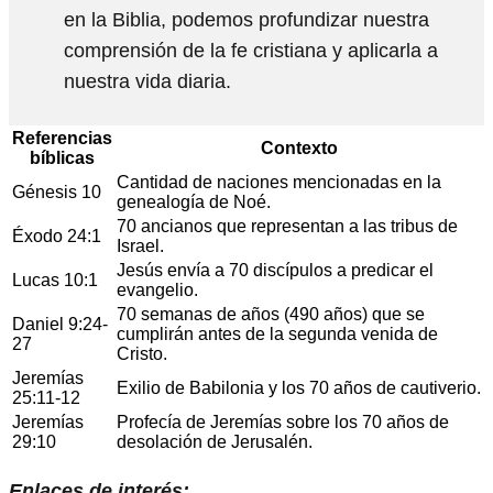
en la Biblia, podemos profundizar nuestra
comprensión de la fe cristiana y aplicarla a
nuestra vida diaria.
Referencias
Contexto
bíblicas
Cantidad de naciones mencionadas en la
Génesis 10
genealogía de Noé.
70 ancianos que representan a las tribus de
Éxodo 24:1
Israel.
Jesús envía a 70 discípulos a predicar el
Lucas 10:1
evangelio.
70 semanas de años (490 años) que se
Daniel 9:24-
cumplirán antes de la segunda venida de
27
Cristo.
Jeremías
Exilio de Babilonia y los 70 años de cautiverio.
25:11-12
Jeremías
Profecía de Jeremías sobre los 70 años de
29:10
desolación de Jerusalén.
Enlaces de interés: