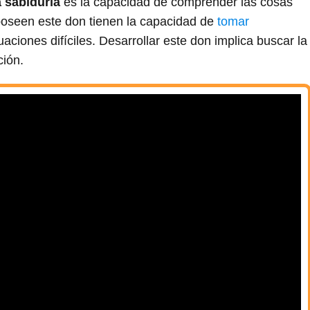
a sabiduría
es la capacidad de comprender las cosas
poseen este don tienen la capacidad de
tomar
uaciones difíciles. Desarrollar este don implica buscar la
ción.